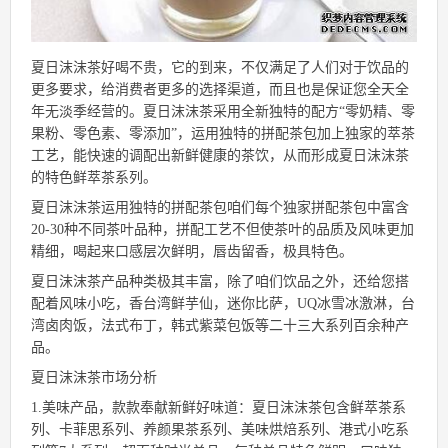
夏日沫沫茶好喝不贵，它的到来，不仅满足了人们对于饮品的
更多要求，给消费者更多的选择渠道，而且也是保证您全天全
年无淡季经营的。夏日沫沫茶采用全新独特的配方“零奶精、零
果粉、零色素、零添加”，运用独特的拼配茶包加上独家的萃茶
工艺，能快速的调配出新鲜健康的茶饮，从而形成夏日沫沫茶
的特色鲜萃茶系列。
夏日沫沫茶运用独特的拼配茶包咱们每个独家拼配茶包中富含
20-30种不同茶叶品种，拼配工艺不但使茶叶的品质及风味更加
精细，喝起来口感层次鲜明，唇齿留香，极具特色。
夏日沫沫茶产品种类极其丰富，除了咱们饮品之外，还给您搭
配着风味小吃，香台湾鲜芋仙，迷你比萨，UQ冰雪冰激淋，台
湾卤肉饭，法式布丁，韩式紫菜包饭等二十三大系列百余种产
品。
夏日沫沫茶市场分析
1.美味产品，款款奉献新鲜好味道：夏日沫沫茶包含鲜萃茶系
列、卡菲思系列、养颜果茶系列、美味烘焙系列、港式小吃系