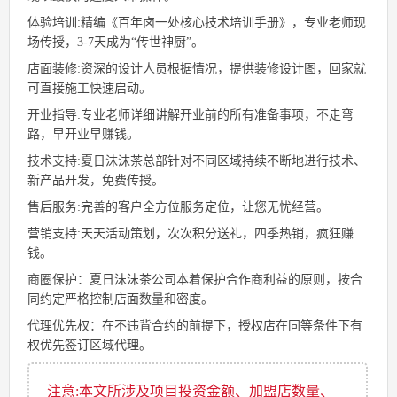
体验培训:精编《百年卤一处核心技术培训手册》，专业老师现
场传授，3-7天成为“传世神厨”。
店面装修:资深的设计人员根据情况，提供装修设计图，回家就
可直接施工快速启动。
开业指导:专业老师详细讲解开业前的所有准备事项，不走弯
路，早开业早赚钱。
技术支持:夏日沫沫茶总部针对不同区域持续不断地进行技术、
新产品开发，免费传授。
售后服务:完善的客户全方位服务定位，让您无忧经营。
营销支持:天天活动策划，次次积分送礼，四季热销，疯狂赚
钱。
商圈保护：夏日沫沫茶公司本着保护合作商利益的原则，按合
同约定严格控制店面数量和密度。
代理优先权：在不违背合约的前提下，授权店在同等条件下有
权优先签订区域代理。
注意:本文所涉及项目投资金额、加盟店数量、