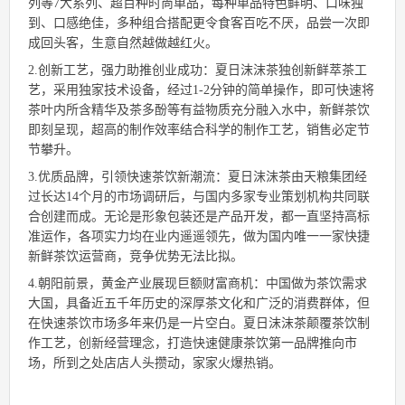
列等7大系列、超百种时尚单品，每种单品特色鲜明、口味独
到、口感绝佳，多种组合搭配更令食客百吃不厌，品尝一次即
成回头客，生意自然越做越红火。
2.创新工艺，强力助推创业成功：夏日沫沫茶独创新鲜萃茶工
艺，采用独家技术设备，经过1-2分钟的简单操作，即可快速将
茶叶内所含精华及茶多酚等有益物质充分融入水中，新鲜茶饮
即刻呈现，超高的制作效率结合科学的制作工艺，销售必定节
节攀升。
3.优质品牌，引领快速茶饮新潮流：夏日沫沫茶由天粮集团经
过长达14个月的市场调研后，与国内多家专业策划机构共同联
合创建而成。无论是形象包装还是产品开发，都一直坚持高标
准运作，各项实力均在业内遥遥领先，做为国内唯一一家快捷
新鲜茶饮运营商，竞争优势无法比拟。
4.朝阳前景，黄金产业展现巨额财富商机：中国做为茶饮需求
大国，具备近五千年历史的深厚茶文化和广泛的消费群体，但
在快速茶饮市场多年来仍是一片空白。夏日沫沫茶颠覆茶饮制
作工艺，创新经营理念，打造快速健康茶饮第一品牌推向市
场，所到之处店店人头攒动，家家火爆热销。