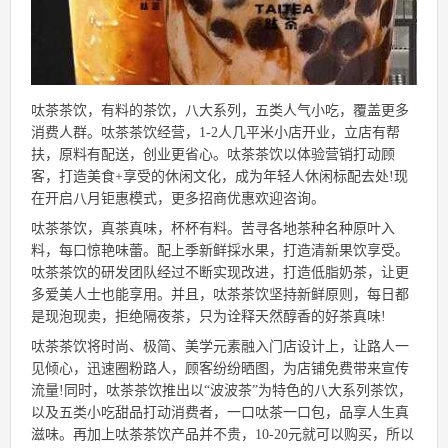
呔茶茶饮，有料的茶饮，八大系列，五类人气小吃，覆盖更多
消费人群。呔茶茶饮经营，1-2人几平米小店开业，立店有帮
扶，原料有配送，创业更省心。呔茶茶饮以体验营销打动顾
客，打造美食+享受的休闲文化，成为年轻人休闲标配去处!现
在开启八月钜惠模式，更多招商优惠欢迎咨询。
呔茶茶饮，真茶真味，杯杯有料。苦寻各地茶种名种原叶入
料，每口惊艳味蕾。配上季新鲜採水果，打造清新果饮享受。
呔茶茶饮的研发团队经过不断实现改进，打造低脂奶茶，让更
多爱美人士也能享用。并且，呔茶茶饮坚持新鲜原则，每日都
是现泡现卖，拒绝隔夜茶，只为诠释天然醇香的好茶真味!
呔茶茶饮将时尚、极简、美学元素融入门店设计上，让路人一
见倾心，迅速圈粉路人，顾客纷纷晒图，为店铺免费带来宣传
流量!同时，呔茶茶饮推出以“波波茶”为特色的八大系列茶饮，
以及五类小吃甜品打动消费者，一口呔茶一口包，品享人生真
滋味。再加上呔茶茶饮产品并不贵，10-20元就可以购买，所以