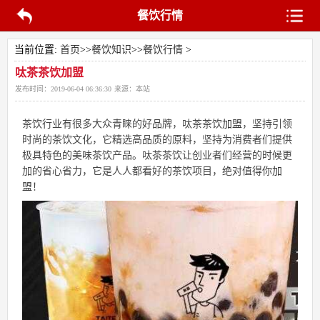
餐饮行情
当前位置:
首页
>>
餐饮知识
>>
餐饮行情
>
呔茶茶饮加盟
发布时间：
2019-06-04 06:36:30
来源：
本站
茶饮行业有很多大众青睐的好品牌，呔茶茶饮
加盟
，坚持引领
时尚的茶饮文化，它精选高品质的原料，坚持为消费者们提供
极具特色的美味茶饮产品。呔茶茶饮让创业者们经营的时候更
加的省心省力，它是人人都看好的茶饮项目，绝对值得你
加
盟
！