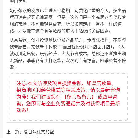
项目优势
奶茶茶饮的发展已经进入平稳期，同质化严重的今天，多少品
牌迅速兴起又迅速衰落。但是，这依旧是一个充满这希望和梦
想的市场，不可能轻易放弃。所以如何走出一条不一样的道
路，才是能在这个竞争激烈的市场中站稳的关键因素。
呔茶茶饮，创业投资赠送全部产品配方，步骤化操作，不像餐
饮考厨艺，茶饮新手也能干!而且轻投资几平店面开店1，-2人
就可搞定出餐，玩转经营，大大节省成本。总部还不断推出潮
流新品，季季各有主打热款，次次到店有惊喜，四季经营不停
歇。
注意:本文所涉及项目投资金额、加盟店数量、
招商地区和经营模式等相关政策，请以最新咨询
为准！我们建议您在 【留言板留言】 或致电咨
询，您即可与企业免费通话并及时获得项目最新
动态！
上一篇：
夏日沫沫茶加盟