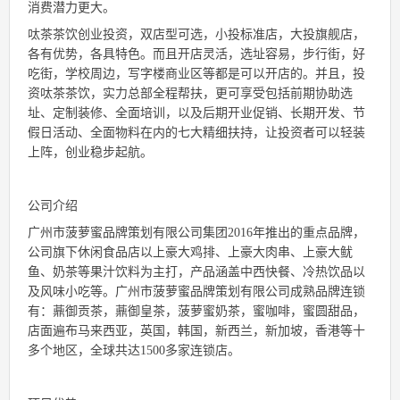
消费潜力更大。
呔茶茶饮创业投资，双店型可选，小投标准店，大投旗舰店，
各有优势，各具特色。而且开店灵活，选址容易，步行街，好
吃街，学校周边，写字楼商业区等都是可以开店的。并且，投
资呔茶茶饮，实力总部全程帮扶，更可享受包括前期协助选
址、定制装修、全面培训，以及后期开业促销、长期开发、节
假日活动、全面物料在内的七大精细扶持，让投资者可以轻装
上阵，创业稳步起航。
公司介绍
广州市菠萝蜜品牌策划有限公司集团2016年推出的重点品牌，
公司旗下休闲食品店以上豪大鸡排、上豪大肉串、上豪大鱿
鱼、奶茶等果汁饮料为主打，产品涵盖中西快餐、冷热饮品以
及风味小吃等。广州市菠萝蜜品牌策划有限公司成熟品牌连锁
有：薡御贡茶，薡御皇茶，菠萝蜜奶茶，蜜咖啡，蜜圆甜品，
店面遍布马来西亚，英国，韩国，新西兰，新加坡，香港等十
多个地区，全球共达1500多家连锁店。