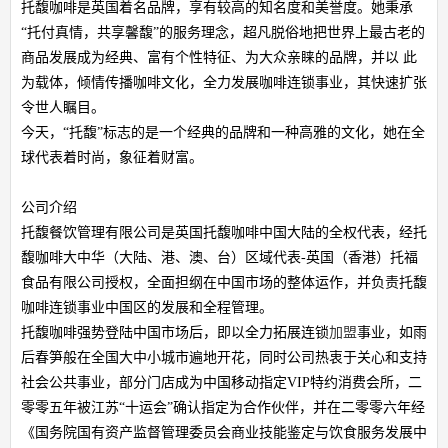
托馥咖啡是英国着名品牌，享有较高的知名度和美誉度。她秉承
“托付真情，共享馨馥”的服务理念，超凡脱俗地把世界上最古老的
商品发展成为经典、富有个性特征、为大众亲睐的品牌，并以 此
为载体，倾情传播咖啡文化，全力发展咖啡连锁事业，其快速扩张
令世人瞩目。
今天，“托馥”标志的是一个经典的品牌和一种高雅的文化，她在全
球代表着时尚，象征着财富。
公司介绍
托馥餐饮管理有限公司是英国托馥咖啡中国大陆的全权代表，经托
馥咖啡大中华（大陆、港、澳、台）区域代表-英国（香港）托福
食品有限公司授权，全面担纲在中国市场的整体运作，并负责托馥
咖啡连锁事业中国区的发展和全程管理。
托馥咖啡强势登陆中国市场后，即以全力拓展连锁
加盟
事业，如雨
后春笋般在全国大中小城市遍地开花，同时公司热衷于关心和支持
社会公共事业，部分门店成为中国移动指定VIP特约消费会所，二
零零五年被江苏“十运会”确认指定为合作伙伴，并在二零零六年经
《国务院国有资产监督管理委员会商业技能鉴定与饮食服务发展中