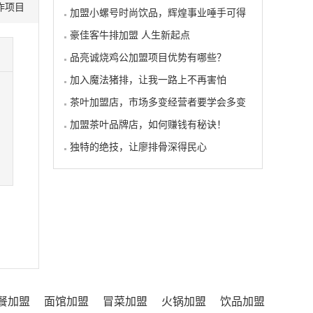
作项目
加盟小螺号时尚饮品，辉煌事业唾手可得
豪佳客牛排加盟 人生新起点
品亮诚烧鸡公加盟项目优势有哪些？
加入魔法猪排，让我一路上不再害怕
茶叶加盟店，市场多变经营者要学会多变
加盟茶叶品牌店，如何赚钱有秘诀！
独特的绝技，让廖排骨深得民心
餐加盟
面馆加盟
冒菜加盟
火锅加盟
饮品加盟