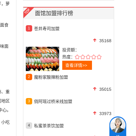
芽，萝
面馆加盟排行榜
家面食
1
苍井寿司加盟
35168
美味面
投资额：
热度：
查看详情>>
2
魔粉家酸辣粉加盟
35015
州、重
门地区
3
俏阿瑶过桥米线加盟
中心。
33973
、小吃
4
私蜜茶茶饮加盟
。