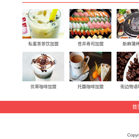
私蜜茶茶饮加盟
苍井寿司加盟
新麻蒲
优蒂咖啡加盟
托馥咖啡加盟
街边物语
首
Cop