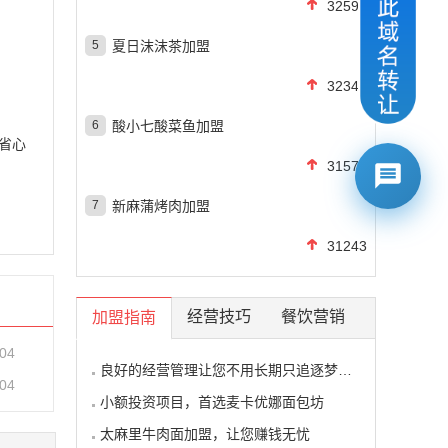
32590
5
夏日沫沫茶加盟
32343
6
酸小七酸菜鱼加盟
省心
31576
7
新麻蒲烤肉加盟
31243
经营技巧
餐饮营销
加盟指南
-04
良好的经营管理让您不用长期只追逐梦想的影子
-04
小额投资项目，首选麦卡优娜面包坊
太麻里牛肉面加盟，让您赚钱无忧