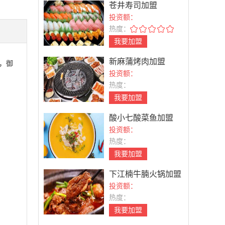
苍井寿司加盟
投资额：
热度：
我要加盟
新麻蒲烤肉加盟
，御
投资额：
热度：
我要加盟
酸小七酸菜鱼加盟
投资额：
热度：
我要加盟
下江楠牛腩火锅加盟
投资额：
热度：
我要加盟