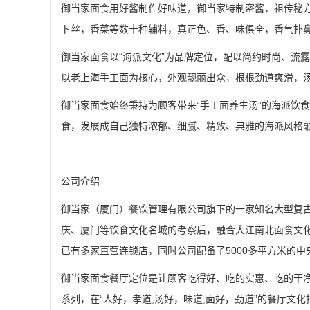
御当家面食用好酱制作好味道，御当家特制密酱，祖传秘
卜丝，香菜等数十种辅料，真正色、香、味俱全，香气扑
御当家面食以“海派文化”为品牌定位，配以简约时尚、流
以老上海手工面为核心，外观靓丽出众，根根劲道爽滑，
御当家面食始终秉持为顾客带来“手工面养生汤”的海派饮
食，发展成自己独特浓郁、细腻、精致、典雅的海派风格
公司介绍
御当家（厦门）餐饮管理有限公司旗下的一家知名大型复
庆、厦门等饮食文化名城的考察后，融合大江南北面食文
已有多家直营连锁店，同时公司配备了5000多平方米的
御当家面食餐厅定位是让顾客吃得好、吃的实惠、吃的干
系列，在“人好，孝道;汤好，味道;面好，劲道”的餐厅