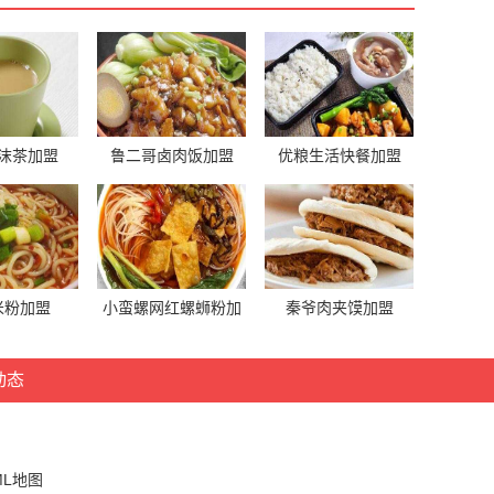
沫茶加盟
鲁二哥卤肉饭加盟
优粮生活快餐加盟
米粉加盟
小蛮螺网红螺蛳粉加
秦爷肉夹馍加盟
盟
动态
ML地图