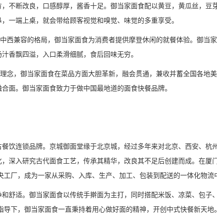
方，不断改良，口感醇厚，酱香十足。御当家面食配以黄豆，黄瓜丝，豆
鼻，一端上桌，就会带给顾客视觉和嗅觉、味觉的多重享受。
露中西兼容的格局，御当家面食为消费者提供摩登休闲的就餐体验。御当
汤汁香飘四溢，入口柔滑细腻，食后回味无穷。
食理念，御当家面食在菜品方面大胆革新，融会贯通，兼收并蓄全国各地
融合面。御当家面食致力于做中国最地道的面食快餐品牌。
古餐饮连锁品牌。京城御面堂缘于北京城，经过多年来对北京、西安、杭
化，深入研究古代面食工艺，传承其精华，改良其不足后创建而成。在厦
中央工厂，成为一家从采购、入库、生产、加工、包装到配送的一体化物流
净和舒适。御当家面食以传统手擀面为主打，同时搭配米饭、凉菜、包子
文化指导下，御当家面食一直秉持着用心做好面的精神，开创中式快餐新天地