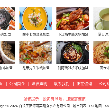
烤肉加盟
酸小七酸菜鱼加盟
下江楠牛腩火锅加盟
夏日沫
咖啡加盟
花甲先生米线加盟
俏阿瑶过桥米线加盟
田仓
页
|
公司简介
|
法律声明
|
联系我们
|
正在咨询
|
公司
温馨提示：投资有风险，加盟需谨慎
yright © 2024 白银王萨湾蔬菜副食水产有限公司
城市列表
TXT地图
X