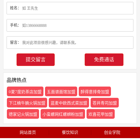
姓名：
手机：
留言：
免费通话
品牌热点
0夏7度奶茶店加盟
五面谱面馆加盟
醉得意排骨加盟
下江楠牛腩火锅加盟
蓝麦中欧西式菜加盟
苍井寿司加盟
德家记火锅加盟
小蛮螺网红螺蛳粉加盟
欢喜花甲加盟
网站首页
餐饮知识
创业学院