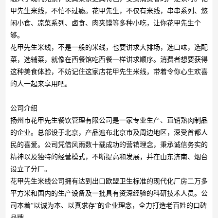
甲先生米线，不怕不过瘾。花甲先生，不仅有米线，串串系列、悠
闲小食、凉菜系列、卤食、肉夹馍等多种小吃，让你花甲先生个
够。
花甲先生米线，不是一般的米线，也要讲求大排场，选口味，选配
菜，选辅菜，就像在西餐馆吃西餐一样讲求顺序。消费者想要获得
这种美食体验，不妨记住这家店花甲先生米线，带着令你心生欢喜
的人一起来享用吧。
公司介绍
扬州市花甲先生餐饮管理有限公司是一家专业生产、直销熟肉制品
的企业。总部设于北京，产品遍布北京市及周边地区，深受首都人
民的喜爱。公司凭借风雨数十载成功的营销理念，秉承诚信务实的
精神以及独特的经营模式，不断提高和发展，并在山东济南、烟台
设立了分厂。
花甲先生米线公司拥有达到出口欧盟卫生标准的现代化厂房二万多
平方米和国内的生产设备及一批具有资深经验的科研技术人员。公
司本着“以诚为本、以真求存”的企业理念，全力打造老百姓的口碑
品牌。