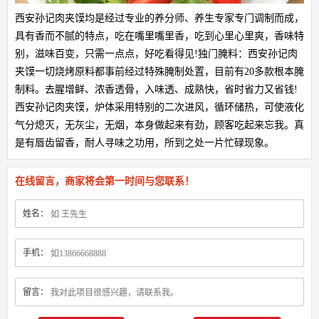
西安孙记肉夹馍均是经过专业的养分师、养生专家专门调制而成，
具有香而不腻的特点，吃在嘴里嘴里香，吃到心里心里爽，香味特
别，滋味百变，只需一点点，好吃看得见!独门腌料：西安孙记肉
夹馍一切烧烤原料都事前经过特殊腌制处置，目前有20多款根本腌
制料。去腥增鲜、浓香透骨，入味透、成熟快，省时省力又省钱!
西安孙记肉夹馍，炉体采用特别的二次进风，循环储热，可使液化
气分熄灭，无灰尘，无烟，本身做起来有劲，顾客吃起来忘我。真
是有唇齿留香，耐人寻味之功用，所到之处一片忙碌现象。
在线留言，商家将会第一时间与您联系！
姓名：
手机：
留言：