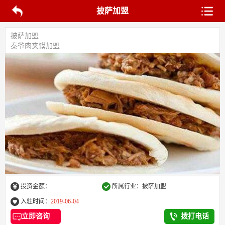
披萨加盟
披萨加盟
秦爷肉夹馍加盟
投资金额：
所属行业：披萨加盟
入驻时间：
2019-06-04
立即咨询
拨打电话