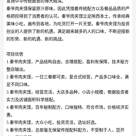
宣扬中华传统面食的博大精深。
秦爷肉夹馍保留原汁原味，因此凭借着传统配方以及餐品品质的严
格把控得到了消费者的认可。秦爷肉夹馍立足陕西本土，传承经典
美味小吃，遍布到各地，为吃货打开一片天堂。秦爷肉夹馍为投资
创业的人提供了新的机遇，满足越来越多的人的口味，不断迎接新
的形势、新的机遇、新的挑战。
项目优势
1.秦爷肉夹馍，产品结构自由，合理搭配，盈利有保障，技术秘方
整店输出。
2.秦爷肉夹馍，一日三餐都可卖，复合式经营，产品多口味全，满
足不同口味。
3.秦爷肉夹馍，经营灵活，大店多品种，小店小规模，根据投资者
实力及店铺面积科学搭配。
4.秦爷肉夹馍，百年秘制配方，口味独特、符合市场，价格经济实
惠。
5.秦爷肉夹馍，大众小吃，投资灵活，选址好选。
6.秦爷肉夹馍，总部毫无保留传授配料配方，不受制于人，您开