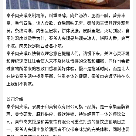
秦爷肉夹馍烹制精细，料重味醇，肉烂汤浓，肥而不腻，营养丰
富，香气四溢，诱人食欲，食后回味无穷。秦爷肉夹馍其馍外观焦
黄，条纹清晰，内部呈层状，饼体发胀，皮酥里嫩，火功到家，食
用时温度以烫手为佳，秦爷肉夹馍是热馍夹凉肉，饼酥肉香，爽而
不腻。肉夹馍是陕西著名小吃。
秦爷肉夹馍以快餐饮理念意在提醒人们，请慢下来，关注心灵环境
和传统速度往往会使人来不及体味情感的含蓄和细腻，同样也会错
过食物所带来的极致口感和美好体验，慢不是拖延时间，而是让人
在快节奏生活中找到平衡，注重身体的健康，秦爷肉夹馍坚持在吃
上我们不将就。
公司介绍
秦爷肉夹馍，隶属于和美餐饮有限公司旗下品牌，是一家集品牌管
理、美食研发、原料供应、餐饮连锁、特许经营于一体的餐饮公
司，秦爷肉夹馍是和美餐饮有限公司重点打造的餐饮连锁项目之
一。秦爷肉夹馍主张给消费者不仅带来味觉的完美体验，同时也要