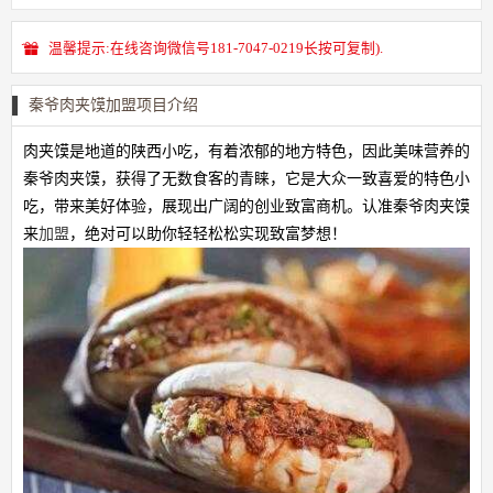
温馨提示:在线咨询微信号181-7047-0219长按可复制).
秦爷肉夹馍加盟项目介绍
肉夹馍是地道的陕西小吃，有着浓郁的地方特色，因此美味营养的
秦爷肉夹馍，获得了无数食客的青睐，它是大众一致喜爱的特色小
吃，带来美好体验，展现出广阔的创业致富商机。认准秦爷肉夹馍
来
加盟
，绝对可以助你轻轻松松实现致富梦想！