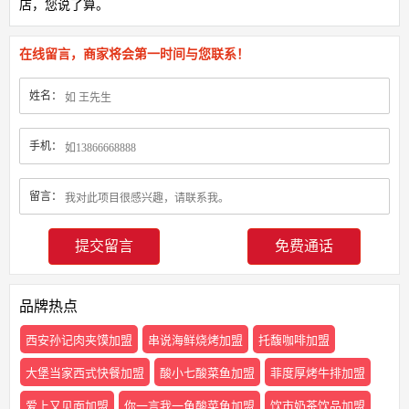
店，您说了算。
在线留言，商家将会第一时间与您联系！
姓名：
手机：
留言：
免费通话
品牌热点
西安孙记肉夹馍加盟
串说海鲜烧烤加盟
托馥咖啡加盟
大堡当家西式快餐加盟
酸小七酸菜鱼加盟
菲度厚烤牛排加盟
爱上又见面加盟
你一言我一鱼酸菜鱼加盟
饮市奶茶饮品加盟