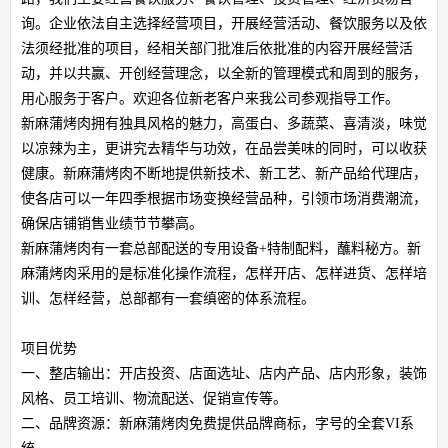
询。企业依法自主选择经营项目，开展经营活动、餐饮服务以及依
法须经批准的项目，经相关部门批准后依批准的内容开展经营活
动，并以共赢、开创经营理念，以全新的管理模式和周到的服务，
用心服务于客户。欢迎各位新老客户来我公司参观指导工作。
新麻蒲烤肉拥有独具风格的魅力，高蛋白、多蔬菜、喜清淡，味觉
以凉辣为主，更讲究去精华与功效，在品尝美味的同时，可以收获
健康。新麻蒲烤肉不断地提供新技术、新工艺、新产品给代理店，
使各店可以一年四季根据市场变换经营品种，引领市场消费潮流，
确保店铺销售业绩节节攀高。
新麻蒲烤肉有一套总部配送的专用设备+特制配料，蘸料秘方。新
麻蒲烤肉采用的是标准化操作流程，怎样开店、怎样进货、怎样培
训、怎样经营，总部都有一套缜密的体系流程。
项目优势
一、整店输出：开店投资、店面选址、店内产品、店内形象，装饰
风格、员工培训、物流配送、促销宣传等。
二、品牌资源：新麻蒲烤肉免费提供品牌商标，字号的全套VI系