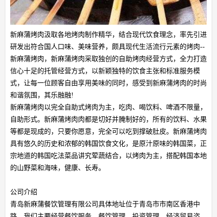
新麻蒲烤肉汲取各地烤肉制作精华，结合现代饮食理念，率先引进
研发出符合国人口味、美味营养，颇具现代生活流行元素的烤肉--
新麻蒲烤肉，新麻蒲烤肉采取独创的自助烤肉经营方式，全力打造
信心十足的托管经营方式，以新颖独特的饮食主张和标准服务模
式，让每一位顾客自由享用美味的同时，感受到新麻蒲烤肉的时尚
和谐氛围，其乐融融!
新麻蒲烤肉以完全自助式烤肉为主，吃肉、喝饮料、啤酒不限量，
自助形式。新麻蒲烤肉肉都是切好并腌制好的，所有的饮料、水果
等都是现成的，只要你愿意，完全可以吃到撑破肚皮。新麻蒲烤肉
具有悠久的历史和浓郁的韩国饮食文化，是原汁原味的韩国菜，正
宗地道的韩国吃法菜品讲究荤蔬结合，以烤肉为主，搭配韩国本地
的山野菜和海味，健康、长寿。
公司介绍
青岛新麻蒲餐饮管理有限公司具体地址位于青岛市市南区香港中
路，我们主要经营餐饮服务、餐饮管理、投资管理、经济贸易咨