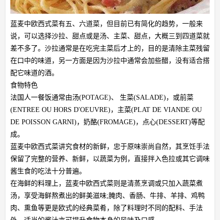
蓝麦中欧西式菜有五、六道菜，但目前已有简化的趋势，一般来
说，可以选择沙拉、甜点或是汤、主菜、甜点，大概三到四道菜就
差不多了。沙拉通常是在吃完主菜后才上的，目的是清除主菜残留
在口中的味道，另一方面是因为沙拉中通常会加些醋，没有适合搭
配它味道的酒。
食物特色
法国人一餐饭通常由汤(POTAGE)、 生菜(SALADE)，或前菜
(ENTREE OU HORS D'OEUVRE)，主菜(PLAT DE VIANDE OU
DE POISSON GARNI)，奶酪(FROMAGE)，点心(DESSERT)等配
成。
蓝麦中欧西式菜讲究食材的新鲜，忠于原味崇尚自然，其烹饪手法
保留了完整的营养、新鲜，以蔬菜为例，直接拌入色拉或其它调味
酱生食的吃法十分普遍。
在海鲜的料理上，蓝麦中欧西式菜则是清蒸烹调或只加入蔬菜煮
汤，享受海鲜熬煮出的鲜美滋味;腌肉、香肠、牛排、羊排、鸡鸭
肉、熏鱼等更是欧式的经典菜肴，除了料理时不同的配料、手法