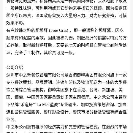
食物味觉的提升。松露菇其实是一种真菌类植物，会从地底下散发
一股特殊味道，可利用狗或其它动物来寻找它的踪迹。因为松露菇
稀少所以昂贵，法国政府曾投入大量的人力、财力研究养殖，可惜
效果不彰。
有白珍珠之称的肥鹅肝 (Foie Gras) ，即一般通称的鹅肝酱，因吃
起来有如泥般的柔软，因此被称为酱。制肥鹅肝的鹅需以特别的方
式养殖，取得新鲜鹅肝后，又要花七天的时间将血管完全剃除后处
理，完全手工制作，其珍贵可见一般。
公司介绍
深圳市中之禾餐饮管理有限公司是香港御峰集团有限公司旗下一家
专业餐饮策划、品牌营销、连锁
加盟
以及物流配送为一体的大型餐
饮品牌综合管理机构。御峰集团旗下在香港、台湾、新加坡、美
国、缅甸、中国等国家筹备策划多家主题餐厅。中之禾公司主管旗
下品牌“禾道轩”“La Mer.蓝麦”专业输出、
加盟
投资策划咨询、加盟
连锁营运管理服务、餐厅形象设计、餐饮市场分析及管理等综合性
业务。
中之禾公司拥有雄厚的经济实力和完善的管理模式，在激烈的市场