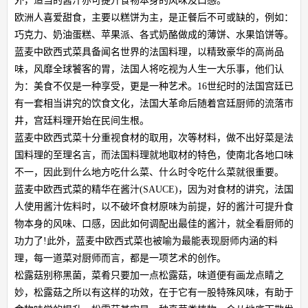
外，适当的酱汁亦可提升食物本身的风味及口感。
欧洲人喜爱甜食，主要以糕饼为主，是正餐后不可或缺的，例如：
巧克力、奶油蛋糕、苹果派、各式奶酪做成的薄饼、水果馅饼等。
蓝麦中欧西式菜具备闻名世界的法国料理，以精致豪华的高尚品
味，风靡全球饕客的胃，法国人将吃视为人生一大乐事，他们认
为：美食不仅是一种享受，更是一种艺术。16世纪时的法国宫廷已
有一套相当讲究的饮食文化，法国大革命后随着宫廷厨师的流落市
井，宫廷料理开始在民间生根。
蓝麦中欧西式菜十分重视食材的取用，次等材料，做不出好菜是法
国料理的至理名言，而法国料理就地取材的特色，使南北各地口味
不一，因此到什么地方吃什么菜、什么时令吃什么菜就很重要。
蓝麦中欧西式菜的精华在酱汁(SAUCE)，因为对食材的讲究，法国
人使用酱汁佐料时，以不破坏食材原味为前提，好的酱汁可提升食
物本身的风味、口感，因此如何调配出最佳的酱汁，就全看厨师的
功力了!此外，蓝麦中欧西式菜也被喻为最能表现厨师内涵的料
理，每一道菜对厨师而言，都是一项艺术的创作。
松露菇别称黑菌，菜肴只要加一点松露菇，味道便有画龙点睛之
妙，松露菇之所以有这样的功效，在于它有一股特殊风味，有助于