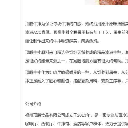
顶膳牛排为保证每块牛排的口感，始终沿用原汁原味法国
澳洲ACC直供。顶膳牛排全程采用特有加工工艺，屠宰前
而让制作出来的牛排味道鲜美，肉质嫩滑。
顶膳牛排原料来自精选谷饲纯天然养成的精品澳洲牛种，
是很好的能量来源之一，在减脂增肌方面有很大的帮助。
顶膳牛排作为红肉里敏感娇贵的一种，从饲养到屠宰，从
排正是融入了匠心和颜值，搭配复杂用料，繁杂工序等，
公司介绍
福州顶膳食品有限公司成立于2013年，是一家专业从事
咖啡厅、西餐厅、牛排馆、酒店等客户群体，致力于提供