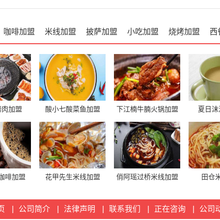
咖啡加盟
米线加盟
披萨加盟
小吃加盟
烧烤加盟
西
烤肉加盟
酸小七酸菜鱼加盟
下江楠牛腩火锅加盟
夏日沫
咖啡加盟
花甲先生米线加盟
俏阿瑶过桥米线加盟
田仓
页
|
公司简介
|
法律声明
|
联系我们
|
正在咨询
|
公司