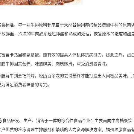
美食标准，每一块牛排原料都来自于天然谷物饲养的精品澳洲牛种的原肉
不放鲜血，冷冻的牛肉必须经过排酸和熟成的处理，恢复原本的嫩度和甜
其富含卡路里和氨基酸，能有效的提高人体机体抗病能力，除此之外，蛋
顶膳牛排因其营养、味道鲜美、肉质嫩滑，深受消费者青睐。
分肢解牛到烹饪煎烤，经历百余次的尝试最终才能打造出人间极品美味，
只为满足消费者味蕾的考究。
冷冻食品研发、生产、销售于一体的综合性食品企业：主要面向中高档餐饮
客户优质的冷冻调理牛排服务和繁琐的人力资源解决方案。福州顶膳食品