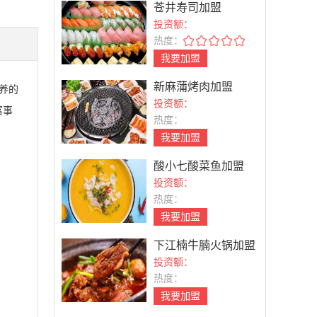
苍井寿司加盟
投资额：
热度：
我要加盟
新麻蒲烤肉加盟
养的
投资额：
富事
热度：
我要加盟
酸小七酸菜鱼加盟
投资额：
热度：
我要加盟
下江楠牛腩火锅加盟
投资额：
热度：
我要加盟