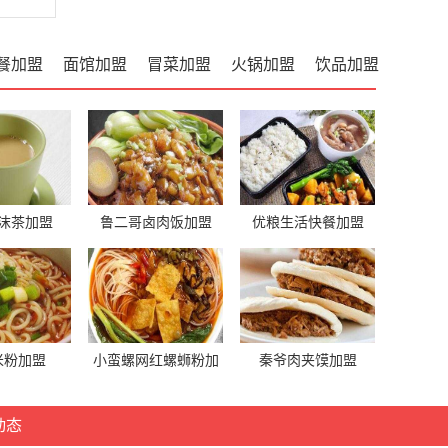
餐加盟
面馆加盟
冒菜加盟
火锅加盟
饮品加盟
沫茶加盟
鲁二哥卤肉饭加盟
优粮生活快餐加盟
米粉加盟
小蛮螺网红螺蛳粉加
秦爷肉夹馍加盟
盟
动态