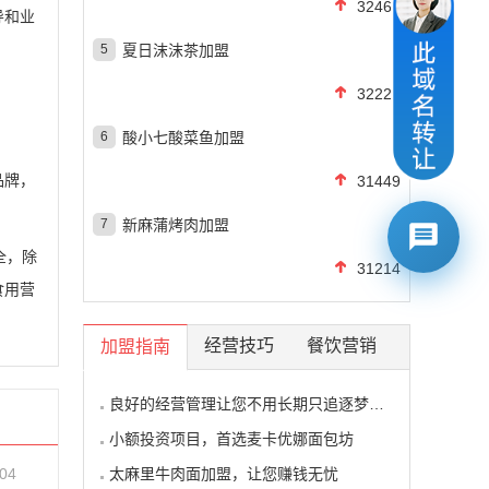
32467
导和业
5
夏日沫沫茶加盟
32223
6
酸小七酸菜鱼加盟
品牌，
31449
7
新麻蒲烤肉加盟
全，除
31214
食用营
经营技巧
餐饮营销
加盟指南
良好的经营管理让您不用长期只追逐梦想的影子
小额投资项目，首选麦卡优娜面包坊
-04
太麻里牛肉面加盟，让您赚钱无忧