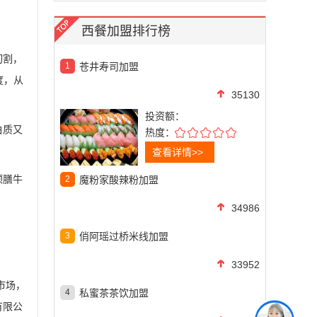
西餐加盟排行榜
切割，
1
苍井寿司加盟
度，从
35130
投资额：
白质又
热度：
查看详情>>
顶膳牛
2
魔粉家酸辣粉加盟
34986
3
俏阿瑶过桥米线加盟
33952
市场，
4
私蜜茶茶饮加盟
有限公