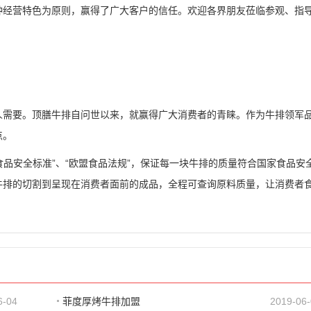
种经营特色为原则，赢得了广大客户的信任。欢迎各界朋友莅临参观、指
人需要。顶膳牛排自问世以来，就赢得广大消费者的青睐。作为牛排领军
点。
食品安全标准”、“欧盟食品法规”，保证每一块牛排的质量符合国家食品安
牛排的切割到呈现在消费者面前的成品，全程可查询原料质量，让消费者
6-04
菲度厚烤牛排加盟
2019-06