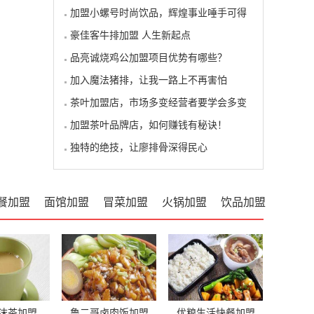
加盟小螺号时尚饮品，辉煌事业唾手可得
豪佳客牛排加盟 人生新起点
品亮诚烧鸡公加盟项目优势有哪些？
加入魔法猪排，让我一路上不再害怕
茶叶加盟店，市场多变经营者要学会多变
加盟茶叶品牌店，如何赚钱有秘诀！
独特的绝技，让廖排骨深得民心
餐加盟
面馆加盟
冒菜加盟
火锅加盟
饮品加盟
沫茶加盟
鲁二哥卤肉饭加盟
优粮生活快餐加盟