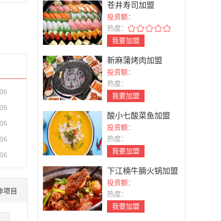
苍井寿司加盟
投资额：
热度：
我要加盟
新麻蒲烤肉加盟
投资额：
热度：
-06
我要加盟
-06
酸小七酸菜鱼加盟
-06
投资额：
热度：
-06
我要加盟
-06
下江楠牛腩火锅加盟
投资额：
作项目
热度：
我要加盟