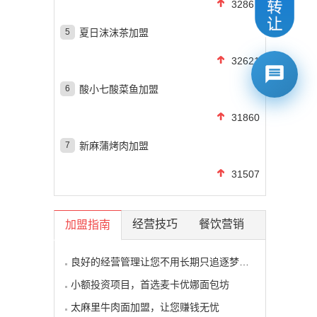
32862
5
夏日沫沫茶加盟
32621
6
酸小七酸菜鱼加盟
31860
7
新麻蒲烤肉加盟
31507
经营技巧
餐饮营销
加盟指南
良好的经营管理让您不用长期只追逐梦想的影子
小额投资项目，首选麦卡优娜面包坊
太麻里牛肉面加盟，让您赚钱无忧