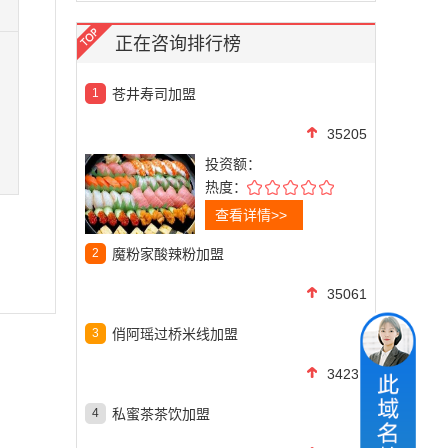
正在咨询排行榜
1
苍井寿司加盟
35205
投资额：
热度：
查看详情>>
2
魔粉家酸辣粉加盟
35061
3
俏阿瑶过桥米线加盟
34232
4
私蜜茶茶饮加盟