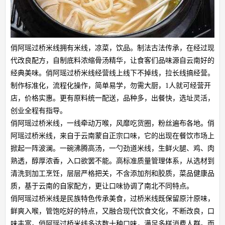
俏阿瑶过桥米线拥有米线，凉菜，饮品。制法古法传承，在经过现
代改良配方，自制底料浓缩骨汤精华，让食客们品味源自云南好的
经典美味。俏阿瑶过桥米线经营线上线下不掉线，拉长线搞经营。
制作标准化，流程化操作，简单易学，勿需大厨，1人就可经营开
店，价格实惠。更有原料统一配送，品种多，出餐快，选址灵活，
创业全程有指导。
俏阿瑶过桥米线，一线牵动万喉，风靡吃货圈，粉丝遍布各地。俏
阿瑶过桥米线，来自于云南蒙自正宗口味，它的出现在餐饮市场上
掀起一阵波澜。一碗沸腾高汤，一勺劲道米线，生鲜火腿、鸡、肉
熟透，醇厚浓香，入口欲罢不能。高标准质量管理体系，从选材到
清洗到加工烹饪，层层严格把关，不含添加剂和胶质，菜品健康品
质，基于云南的自家配方，更让口味协调了南北不同特点。
俏阿瑶过桥米线是民族特色传承美食，过桥米线既保留原汁原味，
鲜爽入喉，管饱吃好的特点，又融合现代饮食文化，不断改良，口
味丰富。俏阿瑶过桥米线多达数十种口味，满足多样消费人群。而