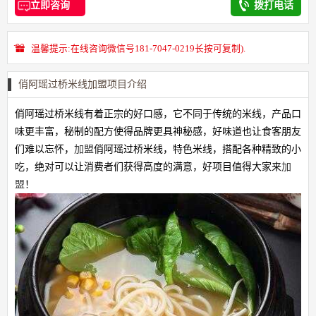
立即咨询
拨打电话
温馨提示:在线咨询微信号181-7047-0219长按可复制).
俏阿瑶过桥米线加盟项目介绍
俏阿瑶过桥米线有着正宗的好口感，它不同于传统的米线，产品口
味更丰富，秘制的配方使得品牌更具神秘感，好味道也让食客朋友
们难以忘怀，
加盟
俏阿瑶过桥米线，特色米线，搭配各种精致的小
吃，绝对可以让消费者们获得高度的满意，好项目值得大家来
加
盟
！