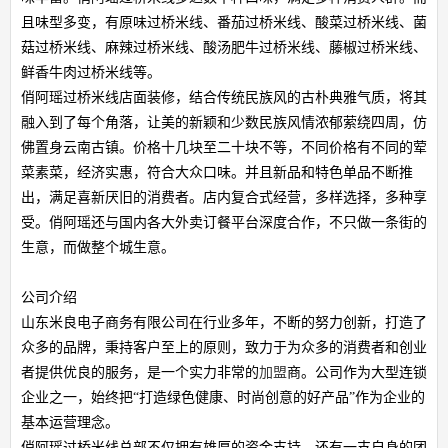
且味型多变，有原味过桥米线、番茄过桥米线、酸菜过桥米线、菌
菇过桥米线、麻辣过桥米线、酸汤肥牛过桥米线、藤椒过桥米线、
鲜香牛肉过桥米线等。
俏阿瑶过桥米线店面装修，结合传统民族风的古朴典雅气质，将其
融入到了每个角落，让美的新颖和少数民族风情浓郁萦绕四周，仿
佛置身云南古镇。价格十几块至二十块不等，不同价格有不同的荤
菜素菜，经济实惠，符合大众口味。并且新品和特色单品不断推
出，满足喜新厌旧的消费者。店内复合式经营，多样选择，多种享
受。俏阿瑶还与国内各大外卖订餐平台深度合作，不只做一条街的
生意，而做整个城生意。
公司介绍
山东米良电子商务有限公司在行业多年，不断的努力创新，打造了
众多的品牌，秉持客户至上的原则，致力于为众多的消费者和创业
者提供优良的服务，是一个实力非常的
加盟
商。公司作为大型连锁
企业之一，始终把“打造绿色健康、时尚创意的好产品”作为企业的
基本运营理念。
俏阿瑶过桥米线总部不仅拥有雄厚的资金支持，还有一支自身的团