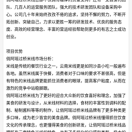
队、几百人的运营服务团队，强大的技术研发团队和设备采购中
心。公司几十年来始终孜孜不倦的追求，坚持不懈的努力，不断开
拓创新、突破自己，力求以更胜一筹的研发技术、优良的服务态
度、高效的经营理念、丰富的营运经验帮助到更多的有志之士成功
创业。
项目优势
俏阿瑶过桥米线市场分析：
米线是传统的餐饮行业之一，云南米线更是如同沙县小吃一般遍布
各地。虽然米线属于快餐，消费者对于口味的要求不甚很高，但是
有特色的米线品牌更能抓住消费者的眼球，提高客户粘度，从而在
激烈的竞争中站稳脚跟。
俏阿瑶过桥米线为了更好的迎合大众新的饮食喜好和理念，加强了
美食的研发与设计，从米线材料的选择，食材的丰富性到调料的配
制、秘制酱料等等的制作，让俏阿瑶过桥米线品牌有了更多种类更
多口味，成为老少皆宜的美食品牌。俏阿瑶过桥米线懂得抓住饮食
文化的传承理念，也更懂得美食的创新研发，让俏阿瑶过桥米线品