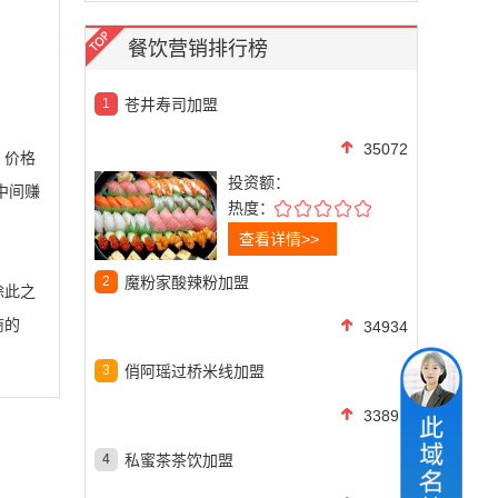
餐饮营销排行榜
1
苍井寿司加盟
35072
，价格
投资额：
中间赚
热度：
查看详情>>
2
魔粉家酸辣粉加盟
除此之
商的
34934
3
俏阿瑶过桥米线加盟
33899
4
私蜜茶茶饮加盟