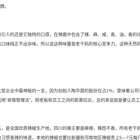
品牌。
吸引人的还是它独特的口感，在辣酱中包含了辣、麻、咸、香、油，香的
且口味纯正不出杂味。所以说这种味蕾是老干妈的核心竞争力，这种天然
大型企业中最神秘的一支，因为创始人陶华碧的股份仅占1%，意味着公司
用“亲情管理法”，把老板和员工之间的距离拉近，总的来说就是要让员
名，是全国优质辣椒生产地。四川的辣主要是麻辣，辣而不香，所有老干
习惯香辣的味道，本地的辣椒也要比新疆和河南地区辣椒贵上5—7元每