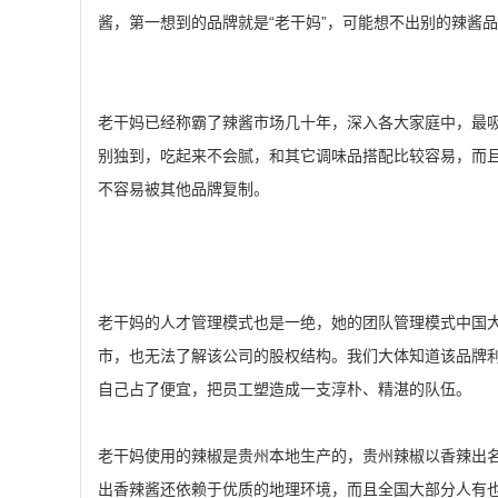
酱，第一想到的品牌就是“老干妈”，可能想不出别的辣酱
老干妈已经称霸了辣酱市场几十年，深入各大家庭中，最
别独到，吃起来不会腻，和其它调味品搭配比较容易，而
不容易被其他品牌复制。
老干妈的人才管理模式也是一绝，她的团队管理模式中国
市，也无法了解该公司的股权结构。我们大体知道该品牌利
自己占了便宜，把员工塑造成一支淳朴、精湛的队伍。
老干妈使用的辣椒是贵州本地生产的，贵州辣椒以香辣出
出香辣酱还依赖于优质的地理环境，而且全国大部分人有也