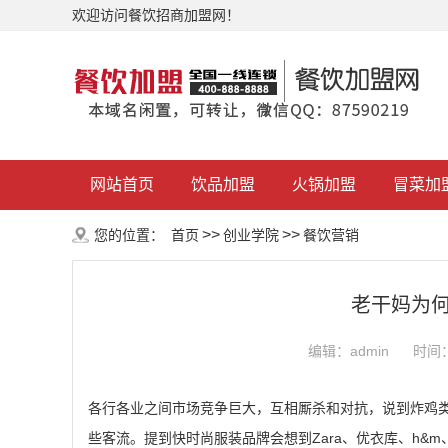
欢迎访问餐饮招商加盟网！
网站首页
饮品加盟
火锅加盟
冒菜加
>>
>>
您的位置：
首页
创业学院
餐饮营销
老干妈为
编辑：admin
时间：2
各行各业之间市场竞争巨大，互相厮杀和对抗，说到炸鸡
些客流。提到快时尚服装品牌会想到Zara、优衣库、h&