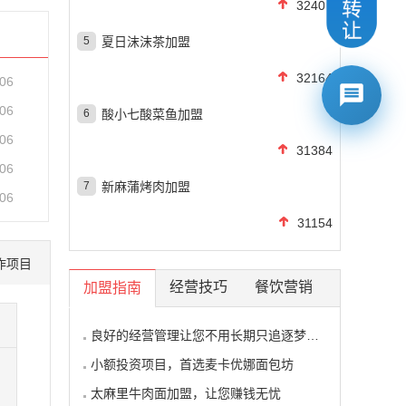
32404
5
夏日沫沫茶加盟
32164
-06
-06
6
酸小七酸菜鱼加盟
-06
31384
-06
7
新麻蒲烤肉加盟
-06
31154
作项目
经营技巧
餐饮营销
加盟指南
良好的经营管理让您不用长期只追逐梦想的影子
小额投资项目，首选麦卡优娜面包坊
太麻里牛肉面加盟，让您赚钱无忧