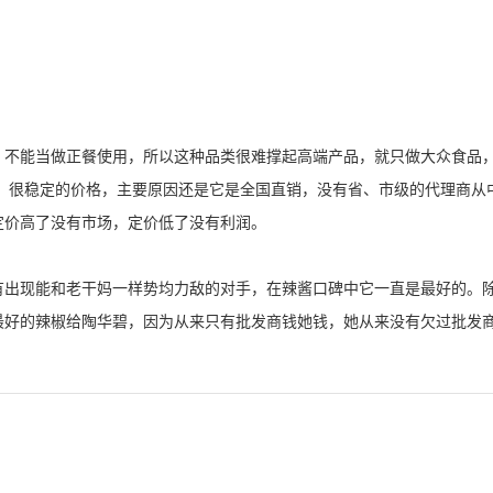
，不能当做正餐使用，所以这种品类很难撑起高端产品，就只做大众食品
过，很稳定的价格，主要原因还是它是全国直销，没有省、市级的代理商从
定价高了没有市场，定价低了没有利润。
有出现能和老干妈一样势均力敌的对手，在辣酱口碑中它一直是最好的。
最好的辣椒给陶华碧，因为从来只有批发商钱她钱，她从来没有欠过批发