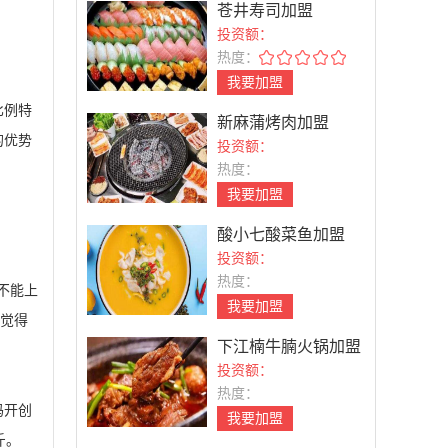
苍井寿司加盟
投资额：
热度：
我要加盟
比例特
新麻蒲烤肉加盟
的优势
投资额：
热度：
我要加盟
酸小七酸菜鱼加盟
投资额：
热度：
不能上
我要加盟
工觉得
下江楠牛腩火锅加盟
投资额：
热度：
妈开创
我要加盟
斤。