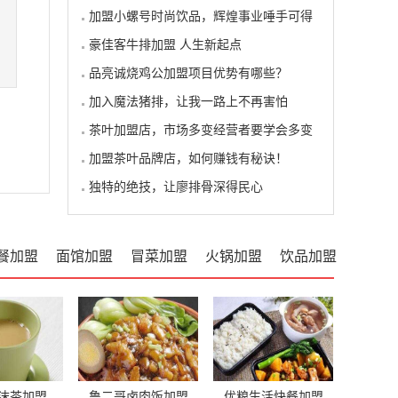
加盟小螺号时尚饮品，辉煌事业唾手可得
豪佳客牛排加盟 人生新起点
品亮诚烧鸡公加盟项目优势有哪些？
加入魔法猪排，让我一路上不再害怕
茶叶加盟店，市场多变经营者要学会多变
加盟茶叶品牌店，如何赚钱有秘诀！
独特的绝技，让廖排骨深得民心
餐加盟
面馆加盟
冒菜加盟
火锅加盟
饮品加盟
沫茶加盟
鲁二哥卤肉饭加盟
优粮生活快餐加盟