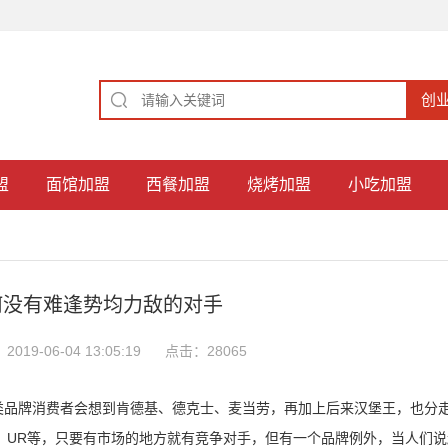
盟
面馆加盟
西餐加盟
烧烤加盟
小吃加盟
何没有难逢势均力敌的对手
019-06-04 13:05:19
点击：28065
类品牌消费者会想到肯德基、德克士、麦当劳，再加上后来汉堡王，也分
m、UR等，只要有市场的地方就有竞争对手，但有一个品牌例外，当人们