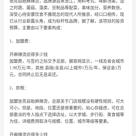
张亮自助麻辣烫，品牌源自黑龙江，用料考究、味鲜汤美，加
之时蔬、菌菇、藻类、豆制品等配菜，美味加分，营养数倍，
深受心持安康饮食不雅观念的现代人所推崇，经口口相传，现
已从行业崭露头角，成为标杆性品牌，据了解，该项目的投资
预算，主要由以下要素构成：
1、
加盟
费：
开麻辣烫店得多少钱
加盟
费，与签约之际交予总部，据官网显示，一线及省会城市
1.98万元/年，其他 县级(含县)以上城市1万元/年，保证金1万
元，合同终止后无息返还。
2、房租：
加盟
张亮自助麻辣烫，总部关于门店规模没有硬性规则，可大
可小，但是，地段、位置还是很重要的，如心存疑虑，可在总
部委派的专人指点下选择店址，以大学城、步行街、美食城等
为佳，详细费用取决与规模、位置、城市等级等要素。
开麻辣烫店得多少钱