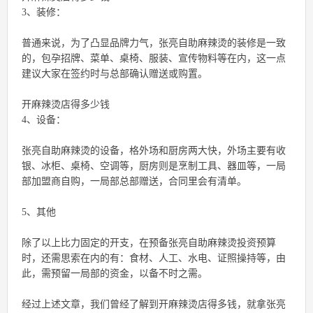
3、装修：
普通来说，为了凸显品牌力气，张亮自助麻辣烫的装修是一致
的，包孕招牌、菜单、桌椅、服装、宣传物料等在内，这一点
建议大家在签约时与总部确认赠送或购置。
开麻辣烫店得多少钱
4、设备：
张亮自助麻辣烫的设备，格外场和厨房两大快，外场主要有收
银、冰柜、桌椅、空调等，厨房则是烹制工具、器皿等，一局
部加盟商自购，一局部总部赠送，合同里会有清单。
5、其他
除了以上比力固定的开支，在预备张亮自助麻辣烫投资预算
时，还需思索在内的有：食材、人工、水电、证照操持等，由
此，需预留一局部的资金，以备不时之需。
经过上述文章，我们曾经了解到开麻辣烫店得多钱，就拿张亮