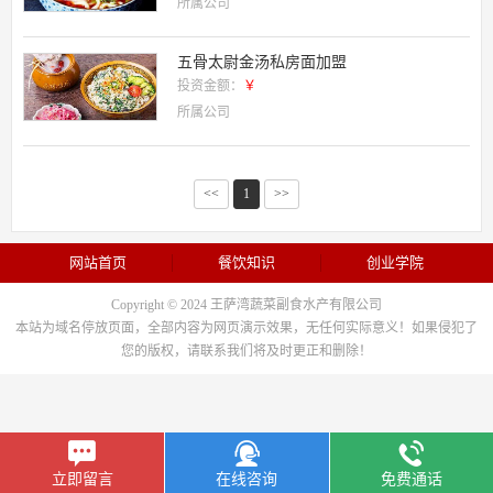
所属公司
五骨太尉金汤私房面加盟
投资金额：
￥
所属公司
<<
1
>>
网站首页
餐饮知识
创业学院
Copyright © 2024 王萨湾蔬菜副食水产有限公司
本站为域名停放页面，全部内容为网页演示效果，无任何实际意义！如果侵犯了
您的版权，请联系我们将及时更正和删除！
立即留言
在线咨询
免费通话