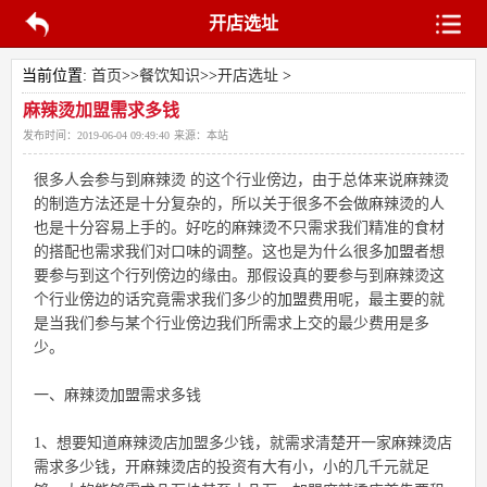
开店选址
当前位置:
首页
>>
餐饮知识
>>
开店选址
>
麻辣烫加盟需求多钱
发布时间：
2019-06-04 09:49:40
来源：
本站
很多人会参与到麻辣烫 的这个行业傍边，由于总体来说麻辣烫
的制造方法还是十分复杂的，所以关于很多不会做麻辣烫的人
也是十分容易上手的。好吃的麻辣烫不只需求我们精准的食材
的搭配也需求我们对口味的调整。这也是为什么很多
加盟
者想
要参与到这个行列傍边的缘由。那假设真的要参与到麻辣烫这
个行业傍边的话究竟需求我们多少的
加盟
费用呢，最主要的就
是当我们参与某个行业傍边我们所需求上交的最少费用是多
少。
一、麻辣烫
加盟
需求多钱
1、想要知道麻辣烫店加盟多少钱，就需求清楚开一家麻辣烫店
需求多少钱，开麻辣烫店的投资有大有小，小的几千元就足