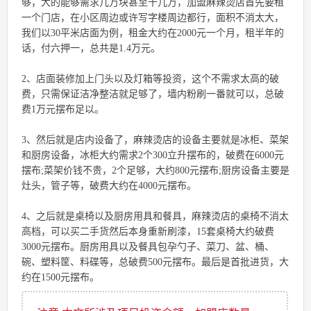
够，大的能够需求几万块甚至十几万，加盟麻辣烫店首先要租
一个门店，在小区周边或许写字楼周边都行，面积不消太大，
我们以30平米店面为例，租金大约在2000元一个月，租半年的
话，付六押一，总共是1.4万元。
2、店面装修加上门头以及灯箱等投资，这个不需求太高的破
费，只需保证洁净整洁就足够了，墙内粉刷一番就可以，总破
费1万元摆布足以。
3、然后就是店内设备了，麻辣烫店的设备主要就是冰柜、菜架
和厨房设备，冰柜大约需求2个300立升摆布的，破费在6000元
摆布;菜架价钱不贵，2个足够，大约800元摆布;厨房设备主要是
灶头，管子等，破费大约在4000元摆布。
4、之后就是桌椅以及厨房用具和餐具，麻辣烫店的桌椅不消太
高档，可以买二手货然后本身重新刷漆，15套桌椅大约破费
3000元摆布。厨房用具以及餐具包孕勺子、菜刀、盆、桶、
碗、塑料筐、料碟等，总破费500元摆布。最后是首批进货，大
约在1500元摆布。