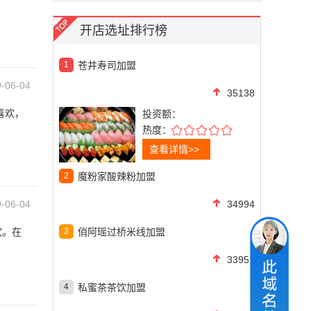
开店选址排行榜
1
苍井寿司加盟
-06-04
35138
喜欢，
投资额：
热度：
查看详情>>
2
魔粉家酸辣粉加盟
-06-04
34994
欢。在
3
俏阿瑶过桥米线加盟
33956
4
私蜜茶茶饮加盟