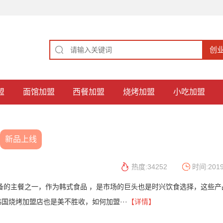
盟
面馆加盟
西餐加盟
烧烤加盟
小吃加盟
新品上线
热度:34252
时间:2019
备的主餐之一，作为韩式食品 ，是市场的巨头也是时兴饮食选择，这些产
国烧烤加盟店也是美不胜收，如何加盟···
【详情】