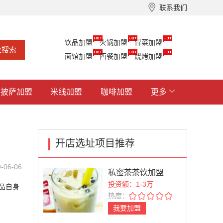
联系我们
饮品加盟
火锅加盟
冒菜加盟
面馆加盟
西餐加盟
烧烤加盟
披萨加盟
米线加盟
咖啡加盟
更多
开店选址项目推荐
-06-06
私蜜茶茶饮加盟
投资额：1-3万
品自身
热度：
我要加盟