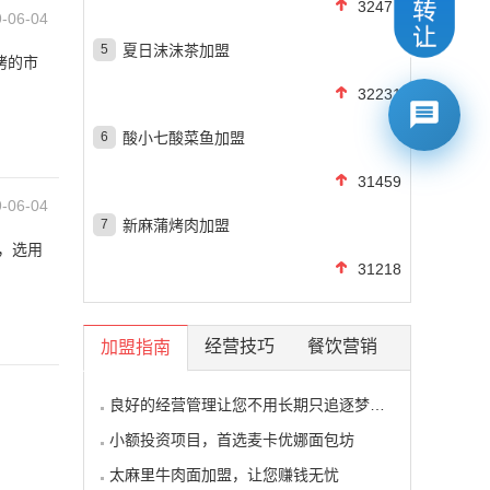
32472
-06-04
5
夏日沫沫茶加盟
烤的市
32231
6
酸小七酸菜鱼加盟
31459
-06-04
7
新麻蒲烤肉加盟
，选用
31218
经营技巧
餐饮营销
加盟指南
良好的经营管理让您不用长期只追逐梦想的影子
小额投资项目，首选麦卡优娜面包坊
太麻里牛肉面加盟，让您赚钱无忧