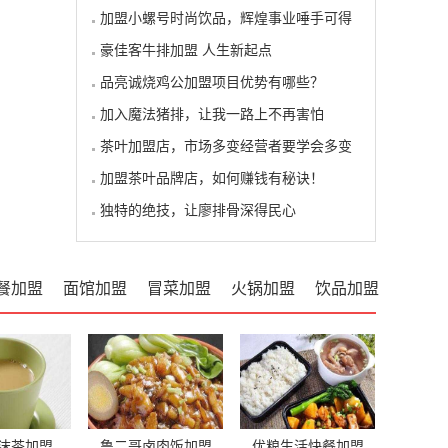
加盟小螺号时尚饮品，辉煌事业唾手可得
豪佳客牛排加盟 人生新起点
品亮诚烧鸡公加盟项目优势有哪些？
加入魔法猪排，让我一路上不再害怕
茶叶加盟店，市场多变经营者要学会多变
加盟茶叶品牌店，如何赚钱有秘诀！
独特的绝技，让廖排骨深得民心
餐加盟
面馆加盟
冒菜加盟
火锅加盟
饮品加盟
沫茶加盟
鲁二哥卤肉饭加盟
优粮生活快餐加盟