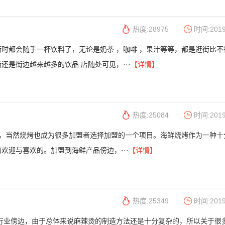
热度:28975
时间:2019
时都会随手一杯饮料了，无论是奶茶 ，咖啡 ，果汁等等，都是逛街比不
还是街边越来越多的饮品 店随处可见，···
【详情】
热度:25084
时间:2019
 ，当然烧烤也成为很多加盟者选择加盟的一个项目。海鲜烧烤作为一种十
欢迎与喜欢的。加盟到海鲜产品傍边，···
【详情】
热度:25349
时间:2019
个行业傍边，由于总体来说麻辣烫的制造方法还是十分复杂的，所以关于很