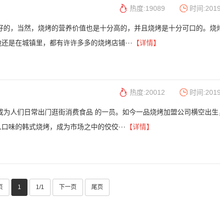
热度:19089
时间:2019
分好的，当然，烧烤的营养价值也是十分高的，并且烧烤是十分可口的。烧
还是在城镇里，都有许许多多的烧烤店铺···
【详情】
热度:20012
时间:2019
成为人们日常出门逛街消费食品 的一员。如今一品烧烤加盟公司横空出生
口味的韩式烧烤，成为市场之中的佼佼···
【详情】
页
1
1/1
下一页
尾页