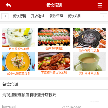
餐饮培训
品上线
餐饮行情
开店选址
餐饮管理
餐饮培训
新品上线
餐
<
>
苍井寿司加盟
私蜜茶茶饮加盟
新麻蒲烤肉加盟
下江楠牛腩火锅加盟
夏日沫沫茶加盟
酸小七酸菜鱼加盟
餐饮培训
焖锅加盟连锁店有哪些开店技巧
餐饮培训
2019-06-06